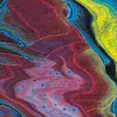
N FRAGMENTS
xplosion (rötlich)