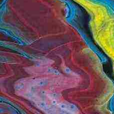
N FRAGMENTS
xplosion (rötlich)