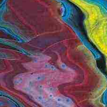
N FRAGMENTS
xplosion (rötlich)