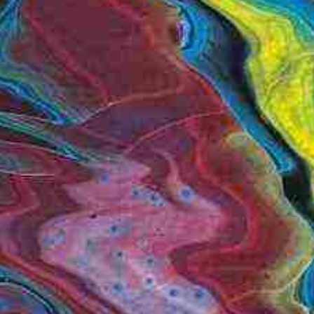
N FRAGMENTS
xplosion (rötlich)